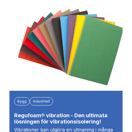
Bygg
Industriell
Regufoam® vibration - Den ultimata
lösningen för vibrationsisolering!
Vibrationer kan utgöra en utmaning i många