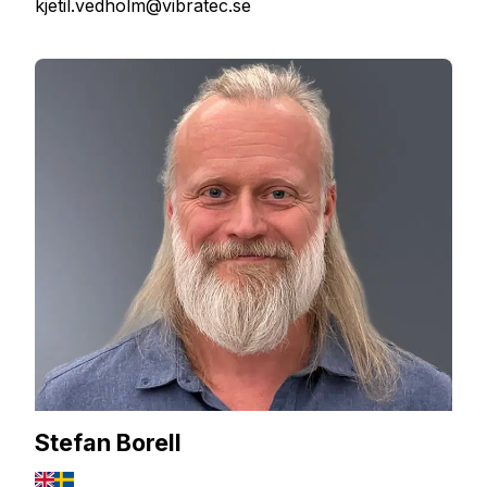
kjetil.vedholm@vibratec.se
Stefan Borell