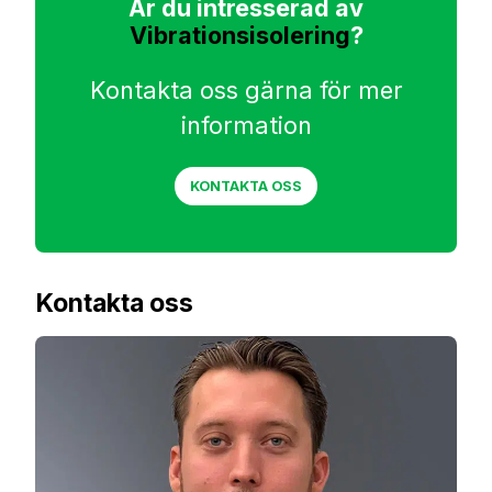
Är du intresserad av
Vibrationsisolering
?
Kontakta oss gärna för mer
information
KONTAKTA OSS
Kontakta oss