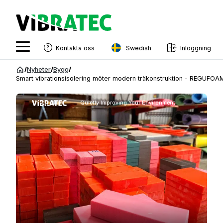
Swedish
Kontakta oss
Inloggning
English
Hoppa
/
Nyheter
/
Bygg
/
till
Smart vibrationsisolering möter modern träkonstruktion - REGUFOAM 
Swedish
innehåll
Norwegian
Quietly Improving Your Environment
French
Estonian
Finnish
Danish