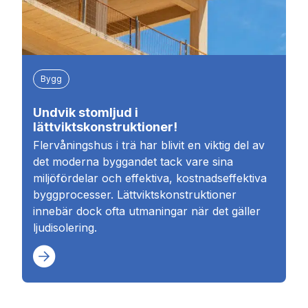
Bygg
Undvik stomljud i
lättviktskonstruktioner!
Flervåningshus i trä har blivit en viktig del av
det moderna byggandet tack vare sina
miljöfördelar och effektiva, kostnadseffektiva
byggprocesser. Lättviktskonstruktioner
innebär dock ofta utmaningar när det gäller
ljudisolering.