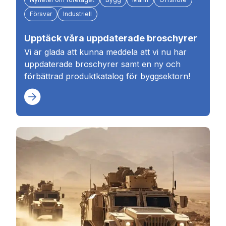
Försvar
Industriell
Upptäck våra uppdaterade broschyrer
Vi är glada att kunna meddela att vi nu har
uppdaterade broschyrer samt en ny och
förbättrad produktkatalog för byggsektorn!