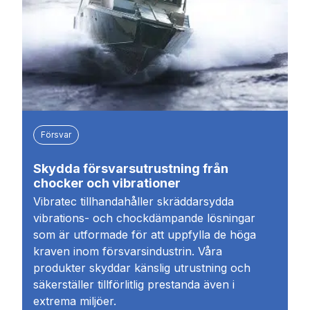
Försvar
Skydda försvarsutrustning från
chocker och vibrationer
Vibratec tillhandahåller skräddarsydda
vibrations- och chockdämpande lösningar
som är utformade för att uppfylla de höga
kraven inom försvarsindustrin. Våra
produkter skyddar känslig utrustning och
säkerställer tillförlitlig prestanda även i
extrema miljöer.