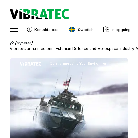
Swedish
Kontakta oss
Inloggning
English
Hoppa
/
Nyheter
/
till
Vibratec är nu medlem i Estonian Defence and Aerospace Industry A
Swedish
innehåll
Norwegian
Quietly Improving Your Environment
French
Estonian
Finnish
Danish