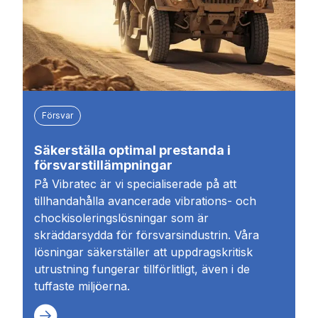
Försvar
Säkerställa optimal prestanda i
försvarstillämpningar
På Vibratec är vi specialiserade på att
tillhandahålla avancerade vibrations- och
chockisoleringslösningar som är
skräddarsydda för försvarsindustrin. Våra
lösningar säkerställer att uppdragskritisk
utrustning fungerar tillförlitligt, även i de
tuffaste miljöerna.