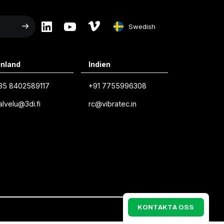
Swedish
English
inland
Indien
Swedish
35 8402589117
+91 7755996308
Norwegian
alvelu@3di.fi
rc@vibratec.in
French
Estonian
Finnish
Danish
K
O
N
T
A
K
T
A
O
S
S