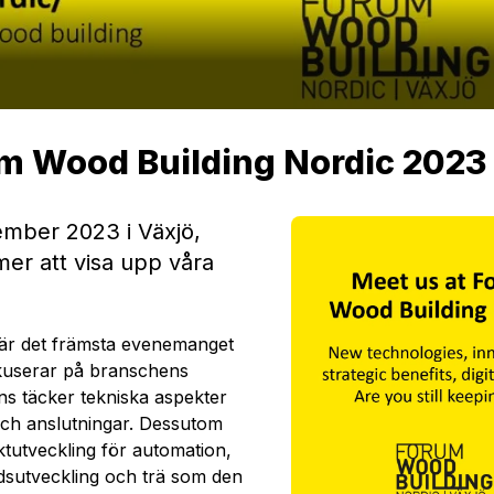
um Wood Building Nordic 2023
mber 2023 i Växjö,
er att visa upp våra
är det främsta evenemanget
kuserar på branschens
ns täcker tekniska aspekter
 och anslutningar. Dessutom
utveckling för automation,
dsutveckling och trä som den