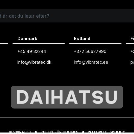
Danmark
Estland
F
+45 49132244
+372 56627990
+
info@vibratec.dk
info@vibratec.ee
p
©
VIBRATEC
⏺︎
POLICY FÖR COOKIES
⏺︎
INTEGRITETSPOLICY