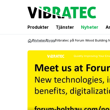
Produkter
Tjänster
Nyheter
Ar
Hoppa
/
Nyheter
/
Bygg
/
Vibratec på Forum Wood Building 
till
innehåll
Quietly Improving Your En