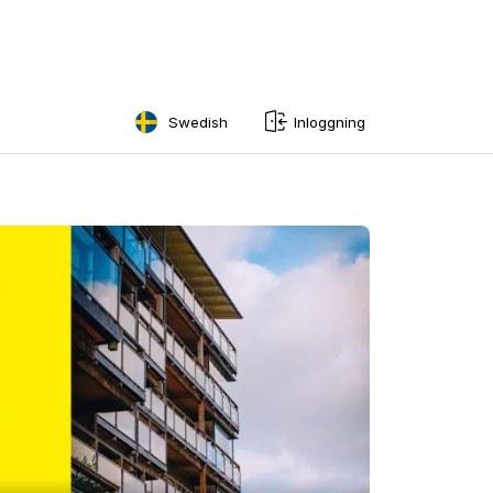
Swedish
Inloggning
English
Swedish
Norwegian
French
Estonian
Finnish
Danish