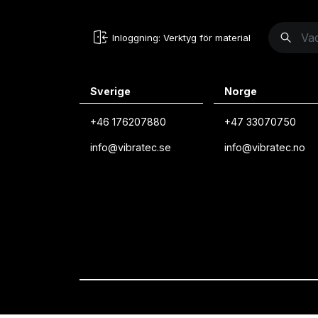
Inloggning: Verktyg för material
Sverige
Norge
+46 176207880
+47 33070750
info@vibratec.se
info@vibratec.no