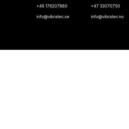
+46 176207880
+47 33070750
info@vibratec.se
info@vibratec.no