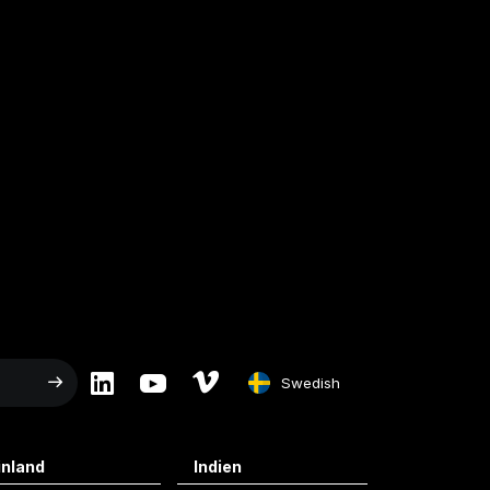
Swedish
English
inland
Indien
Swedish