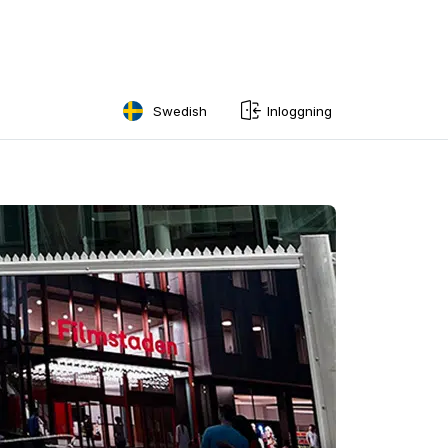
Swedish
Inloggning
English
Swedish
Norwegian
French
Estonian
Finnish
Danish