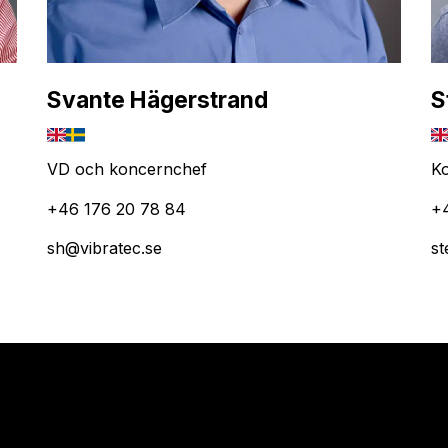
Svante Hägerstrand
S
VD och koncernchef
Ko
+46 176 20 78 84
+
sh@vibratec.se
st