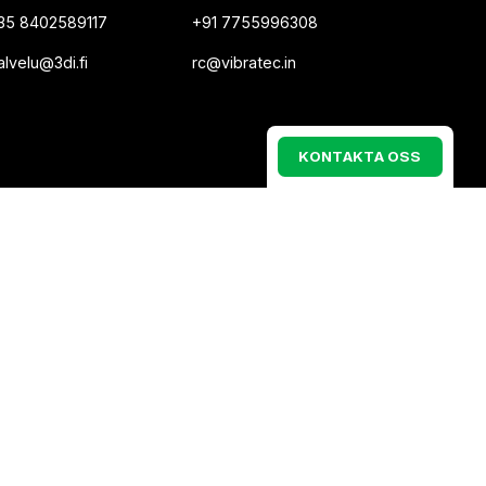
35 8402589117
+91 7755996308
Norwegian
alvelu@3di.fi
rc@vibratec.in
French
Estonian
K
O
N
T
A
K
T
A
O
S
S
Finnish
Danish