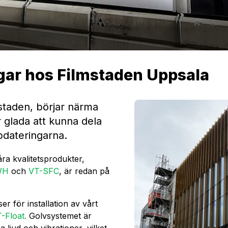
gar hos Filmstaden Uppsala
staden, börjar närma
r glada att kunna dela
pdateringarna.
ra kvalitetsprodukter,
WH
​ och
VT-SFC
, är redan på
r för installation av vårt
-Float.
Golvsystemet är
 ljud och vibrationer, vilket