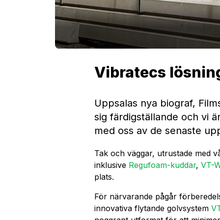
Vibratecs lösnin
Uppsalas nya biograf, Film
sig färdigställande och vi ä
med oss av de senaste up
Tak och väggar, utrustade med vå
inklusive
Regufoam-kuddar
,
VT-
plats.
För närvarande pågår förberedelse
innovativa flytande golvsystem
VT
noggrant utformat för att minimera