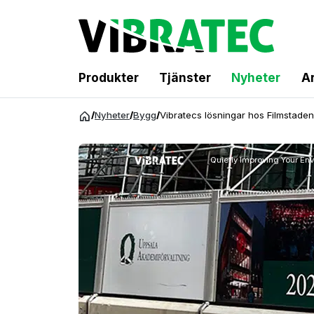
Produkter
Tjänster
Nyheter
Ar
Hoppa
/
Nyheter
/
Bygg
/
Vibratecs lösningar hos Filmstade
till
innehåll
Quietly Improving Your En