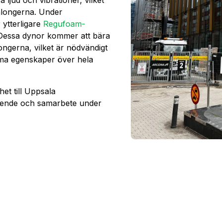
salongerna. Under
 ytterligare
Regufoam-
. Dessa dynor kommer att bära
ongerna, vilket är nödvändigt
amma egenskaper över hela
het till Uppsala
roende och samarbete under