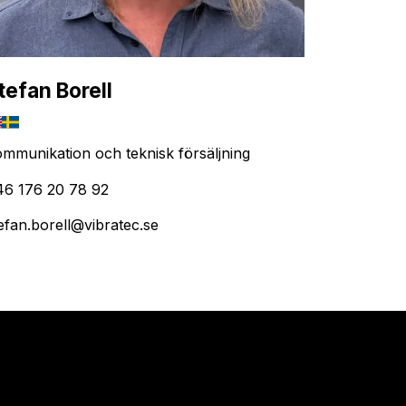
tefan Borell
mmunikation och teknisk försäljning
46 176 20 78 92
efan.borell@vibratec.se