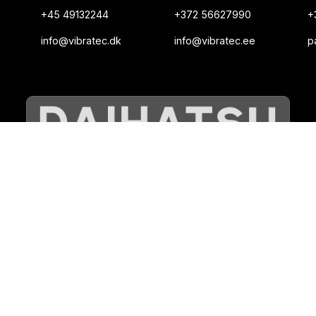
+45 49132244
+372 56627990
+
info@vibratec.dk
info@vibratec.ee
p
©
VIBRATEC
⏺︎
POLICY FÖR COOKIES
⏺︎
INTEGRITETSPOLICY