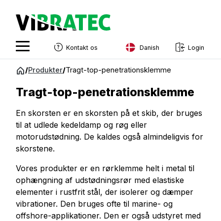
Danish
Kontakt os
Login
English
Spring
/
Produkter
/
Tragt-top-penetrationsklemme
til
Swedish
indhold
Tragt-top-penetrationsklemme
Norwegian
En skorsten er en skorsten på et skib, der bruges
French
til at udlede kedeldamp og røg eller
motorudstødning. De kaldes også almindeligvis for
Estonian
skorstene.
Finnish
Vores produkter er en rørklemme helt i metal til
Danish
ophængning af udstødningsrør med elastiske
elementer i rustfrit stål, der isolerer og dæmper
vibrationer. Den bruges ofte til marine- og
offshore-applikationer. Den er også udstyret med