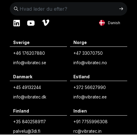
Danish
English
Sverige
Norge
Swedish
+46 176207880
+47 33070750
Norwegian
info@vibratec.se
info@vibratec.no
French
Danmark
Estland
Estonian
+45 49132244
+372 56627990
Finnish
info@vibratec.dk
info@vibratec.ee
Danish
Finland
Indien
+35 8402589117
+91 7755996308
palvelu@3di.fi
rc@vibratec.in