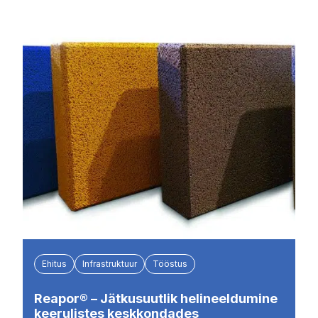
Ehitus
Infrastruktuur
Tööstus
Reapor® – Jätkusuutlik helineeldumine
keerulistes keskkondades