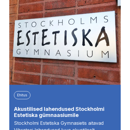
Ehitus
Akustilised lahendused Stockholmi
Estetiska gümnaasiumile
Stockholmi Estetiska Gymnasietis aitavad
Vibrateci lahendused luua akustiliselt