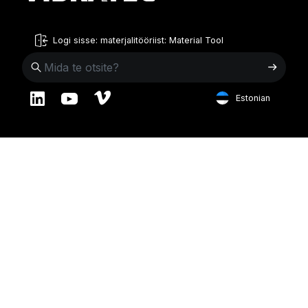
Logi sisse: materjalitööriist: Material Tool
Estonian
English
Rootsi
Norra
Swedish
+46 176207880
+47 33070750
Norwegian
info@vibratec.se
info@vibratec.no
French
Taani
Eesti
Estonian
+45 49132244
+372 56627990
Finnish
info@vibratec.dk
info@vibratec.ee
Danish
Soome
India