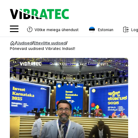
Estonian
Võtke meiega ühendust
Log
English
Hüppa
/
Uudised
/
Ettevõtte uudised
/
sisu
Põnevaid uudiseid Vibratec Indiast!
Swedish
juurde
Norwegian
Quietly Improving Your Environment
French
Estonian
Finnish
Danish