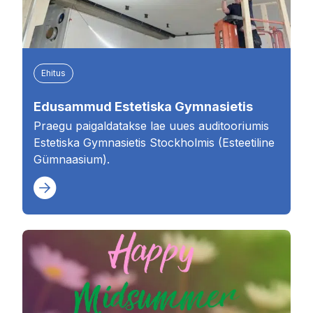
Ehitus
Edusammud Estetiska Gymnasietis
Praegu paigaldatakse lae uues auditooriumis
Estetiska Gymnasietis Stockholmis (Esteetiline
Gümnaasium).