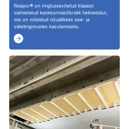
Reapor® on ringlussevõetud klaasist
valmistatud keskkonnasõbralik helineeldur,
mis on mõeldud nõudlikeks sise- ja
välistingimustes kasutamiseks.