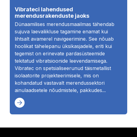
Vibrateci lahendused
merendusrakenduste jaoks
Dünaamilises merendusmaailmas tähendab
sujuva laevaliikluse tagamine enamat kui
lihtsalt avamerel navigeerimine. See nõuab
hoolikat tähelepanu üksikasjadele, eriti kui
tegemist on erinevate pardasüsteemide
tekitatud vibratsioonide leevendamisega.
Vibratec on spetsialiseerunud täismetallist
isolaatorite projekteerimisele, mis on
kohandatud vastavalt merendussektori
ainulaadsetele nõudmistele, pakkudes...