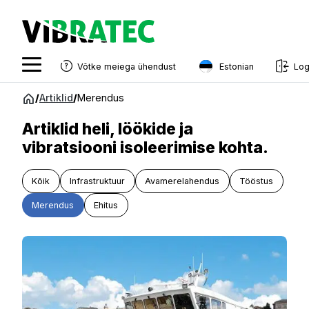
Estonian
Võtke meiega ühendust
Log
English
Hüppa
/
Artiklid
/
Merendus
sisu
Swedish
juurde
Artiklid heli, löökide ja
Norwegian
vibratsiooni isoleerimise kohta.
French
Kõik
Infrastruktuur
Avamerelahendus
Tööstus
Estonian
Merendus
Ehitus
Finnish
Danish