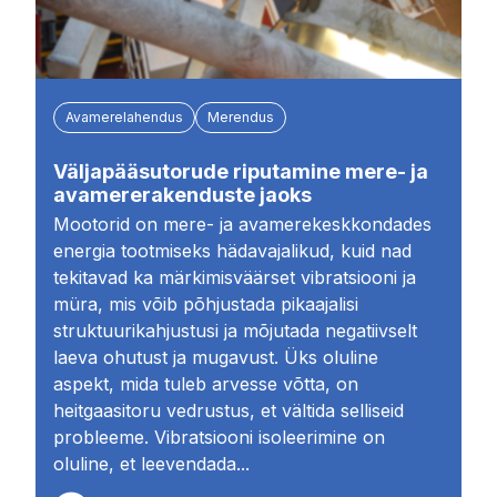
Avamerelahendus
Merendus
Väljapääsutorude riputamine mere- ja
avamererakenduste jaoks
Mootorid on mere- ja avamerekeskkondades
energia tootmiseks hädavajalikud, kuid nad
tekitavad ka märkimisväärset vibratsiooni ja
müra, mis võib põhjustada pikaajalisi
struktuurikahjustusi ja mõjutada negatiivselt
laeva ohutust ja mugavust. Üks oluline
aspekt, mida tuleb arvesse võtta, on
heitgaasitoru vedrustus, et vältida selliseid
probleeme. Vibratsiooni isoleerimine on
oluline, et leevendada...