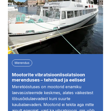
Merendus
Mootorite vibratsiooniisolatsioon
merenduses – tehnikad ja eelised
Meretööstuses on mootorid enamiku
laevasüsteemide keskmes, alates väikestest
lõbusõidulaevadest kuni suurte
kaubalaevadeni. Mootorid ei tekita aga mitte
ainult energiat, vaid ka vibratsiooni, mis võib