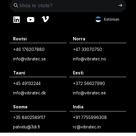
Estonian
English
Rootsi
Norra
Swedish
+46 176207880
+47 33070750
Norwegian
info@vibratec.se
info@vibratec.no
French
Taani
Eesti
Estonian
+45 49132244
+372 56627990
Finnish
info@vibratec.dk
info@vibratec.ee
Danish
Soome
India
+35 8402589117
+91 7755996308
palvelu@3di.fi
rc@vibratec.in