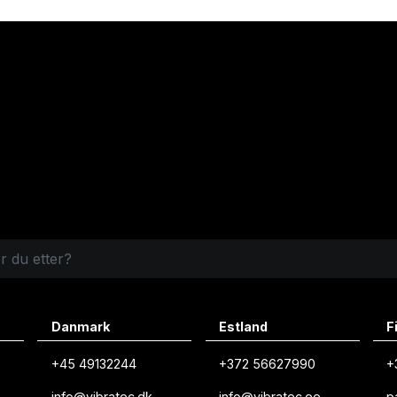
Danmark
Estland
F
+45 49132244
+372 56627990
+
info@vibratec.dk
info@vibratec.ee
p