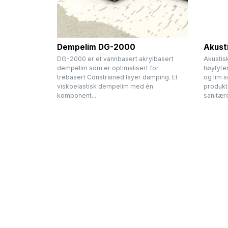
Dempelim DG-2000
Akust
DG-2000 er et vannbasert akrylbasert
Akustis
dempelim som er optimalisert for
høytyte
trebasert Constrained layer damping. Et
og lim s
viskoelastisk dempelim med én
produkt
komponent...
sanitære