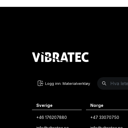
Logg inn: Materialverktøy
Sverige
Norge
+46 176207880
+47 33070750
info@vibratec.se
info@vibratec.no