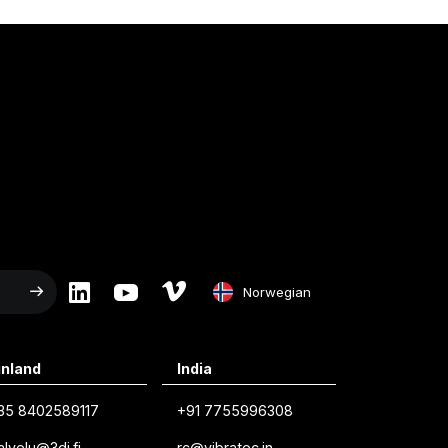
Norwegian
English
inland
India
Swedish
35 8402589117
+91 7755996308
Norwegian
alvelu@3di.fi
rc@vibratec.in