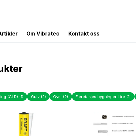
Artikler
Om Vibratec
Kontakt oss
ukter
ing (CLD)
(1)
Gulv
(2)
Gym
(2)
Fleretasjes bygninger i tre
(1)