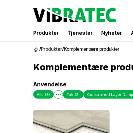
Produkter
Tjenester
Nyheter
Gå
/
Produkter
/
Komplementære produkter
til
innhold
Komplementære prod
Anvendelse
Alle
(3)
Tak
(2)
Constrained Layer Damp