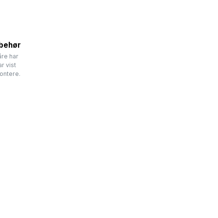
lbehør
åre har
r vist
ontere.