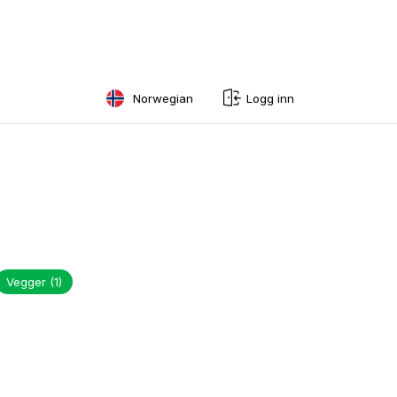
Norwegian
Logg inn
English
Swedish
Norwegian
French
Estonian
Vegger
(1)
Finnish
Danish