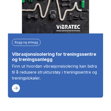
Bygg og anlegg
Vibrasjonsisolering for treningssentre
og treningsanlegg
Finn ut hvordan vibrasjonsisolering kan bidra
til å redusere strukturstøy i treningssentre og
treningslokaler.