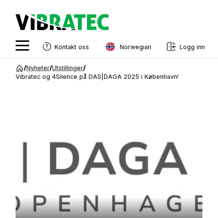
Norwegian
Kontakt oss
Logg inn
English
Gå
/
Nyheter
/
Utstillinger
/
til
Vibratec og 4Silence på DAS|DAGA 2025 i København!
Swedish
innhold
Norwegian
Quietly Improving Your Environment
French
Estonian
Finnish
Danish