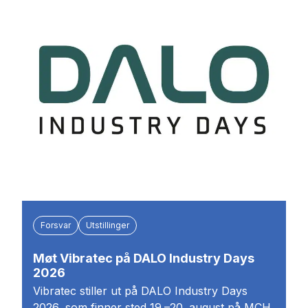
Forsvar
Utstillinger
Møt Vibratec på DALO Industry Days
2026
Vibratec stiller ut på DALO Industry Days
2026, som finner sted 19.–20. august på MCH