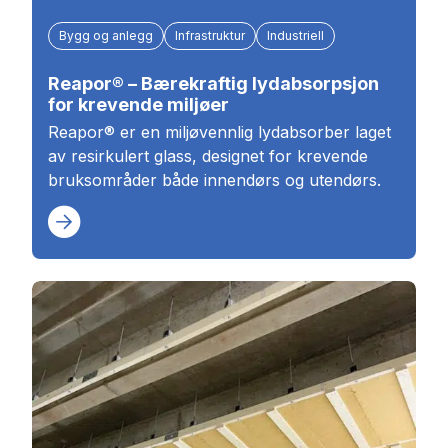
Bygg og anlegg
Infrastruktur
Industriell
Reapor® – Bærekraftig lydabsorpsjon
for krevende miljøer
Reapor® er en miljøvennlig lydabsorber laget
av resirkulert glass, designet for krevende
bruksområder både innendørs og utendørs.