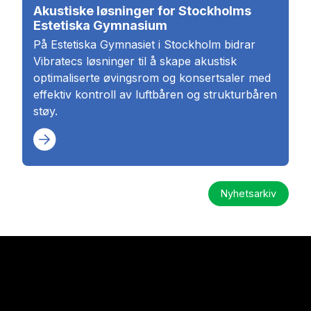
Akustiske løsninger for Stockholms
Estetiska Gymnasium
På Estetiska Gymnasiet i Stockholm bidrar
Vibratecs løsninger til å skape akustisk
optimaliserte øvingsrom og konsertsaler med
effektiv kontroll av luftbåren og strukturbåren
støy.
Nyhetsarkiv