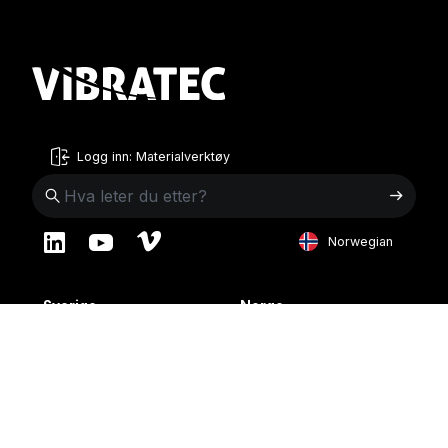
Logg inn: Materialverktøy
Norwegian
English
Sverige
Norge
Swedish
+46 176207880
+47 33070750
Norwegian
info@vibratec.se
info@vibratec.no
French
Danmark
Estland
Estonian