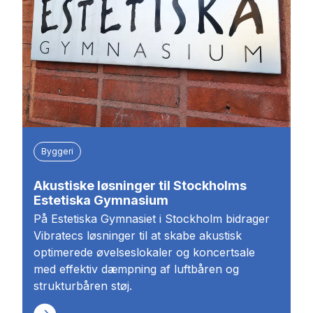
Byggeri
Akustiske løsninger til Stockholms
Estetiska Gymnasium
På Estetiska Gymnasiet i Stockholm bidrager
Vibratecs løsninger til at skabe akustisk
optimerede øvelseslokaler og koncertsale
med effektiv dæmpning af luftbåren og
strukturbåren støj.