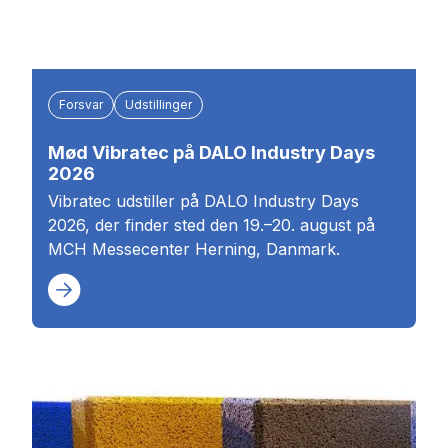
Forsvar
Udstillinger
Mød Vibratec på DALO Industry Days
2026
Vibratec udstiller på DALO Industry Days
2026, der finder sted den 19.–20. august på
MCH Messecenter Herning, Danmark.