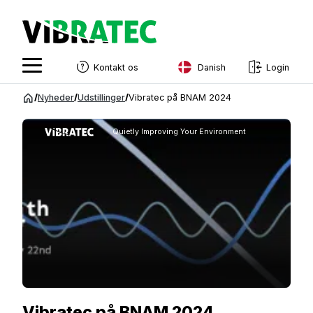
Danish
Kontakt os
Login
English
Spring
/
Nyheder
/
Udstillinger
/
Vibratec på BNAM 2024
til
Swedish
indhold
Quietly Improving Your Environment
Norwegian
French
Estonian
Finnish
Danish
Vibratec på BNAM 2024