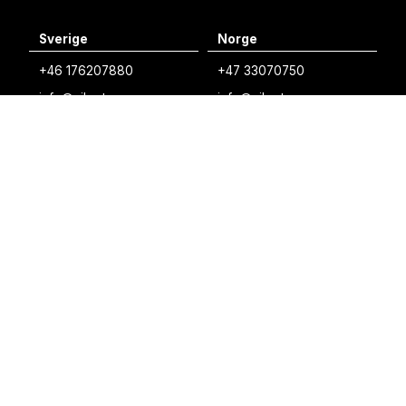
English
Sverige
Norge
Swedish
+46 176207880
+47 33070750
Norwegian
info@vibratec.se
info@vibratec.no
French
Danmark
Estland
Estonian
+45 49132244
+372 56627990
Finnish
info@vibratec.dk
info@vibratec.ee
Danish
Finland
Indien
+35 8402589117
+91 7755996308
palvelu@3di.fi
rc@vibratec.in