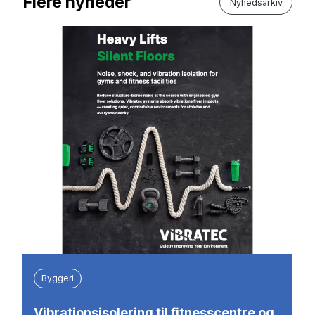
Flere nyheder
Nyhedsarkiv
Byggeri
Vibrationsisolering til fitnesscentre og