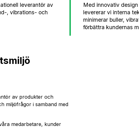
ationell leverantör av
Med innovativ design 
ud-, vibrations- och
levererar vi interna t
minimerar buller, vibra
förbättra kundernas mi
tsmiljö
rantör av produkter och
och miljöfrågor i samband med
r våra medarbetare, kunder