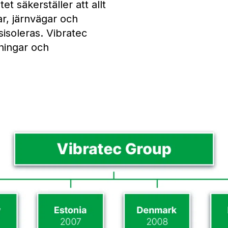
t säkerställer att allt
r, järnvägar och
isoleras. Vibratec
ningar och