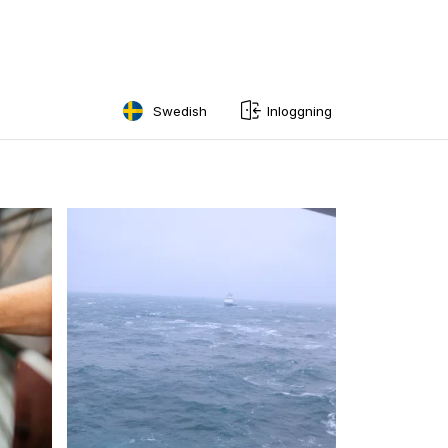
Swedish
Inloggning
English
Swedish
Norwegian
French
Estonian
Finnish
Danish