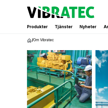
Produkter
Tjänster
Nyheter
Ar
Hoppa
/
Om Vibratec
till
innehåll
O
m
V
i
b
r
a