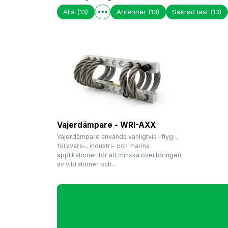
Alla
(13)
Antenner
(13)
Säkrad last
(13)
Vajerdämpare - WRI-AXX
Vajerdämpare används vanligtvis i flyg-,
försvars-, industri- och marina
applikationer för att minska överföringen
av vibrationer och...