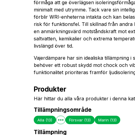
förmåga att ge överlägsen isoleringsförmåga
minimalt med utrymme. Tack vare sin intelli
förblir WRI-enheterna intakta och kan belast
risk för funktionsfel. Till skillnad från and
en anmärkningsvärd motståndskraft mot exte
saltvatten, kemikalier och extrema temperatu
livslängd över tid.
Vajerdämpare har sin idealiska tillämpning i
behöver ett robust skydd mot chock och vib
funktionalitet prioriteras framför ljudisolering
Produkter
Här hittar du alla våra produkter i denna kat
Tillämpningsområde
Alla
(13)
Försvar
(13)
Marin
(13)
Tillämpning