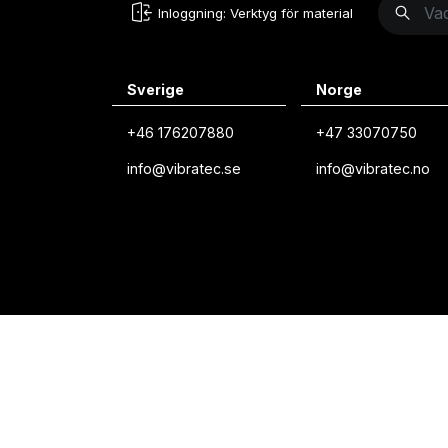
Inloggning: Verktyg för material
Sverige
Norge
+46 176207880
+47 33070750
info@vibratec.se
info@vibratec.no