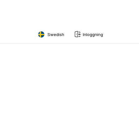
Swedish
Inloggning
English
Swedish
Norwegian
French
Estonian
Finnish
Danish