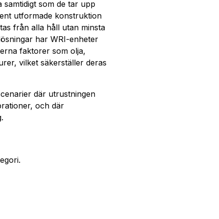
 samtidigt som de tar upp
gent utformade konstruktion
as från alla håll utan minsta
ra lösningar har WRI-enheter
rna faktorer som olja,
rer, vilket säkerställer deras
 scenarier där utrustningen
rationer, och där
.
egori.