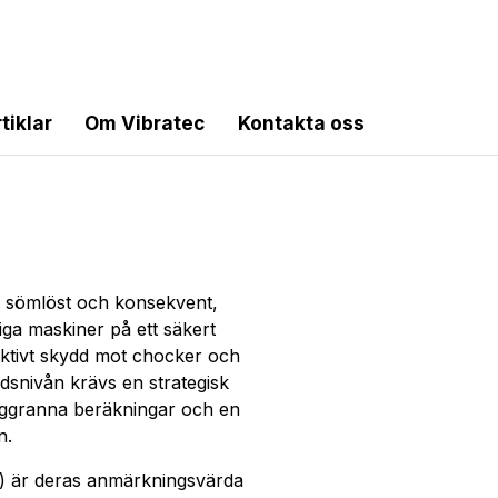
tiklar
Om Vibratec
Kontakta oss
ra sömlöst och konsekvent,
iga maskiner på ett säkert
fektivt skydd mot chocker och
dsnivån krävs en strategisk
ggranna beräkningar och en
n.
) är deras anmärkningsvärda