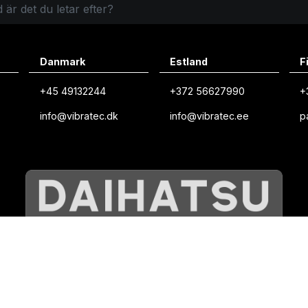
Danmark
Estland
F
+45 49132244
+372 56627990
+
info@vibratec.dk
info@vibratec.ee
p
©
VIBRATEC
⏺︎
POLICY FÖR COOKIES
⏺︎
INTEGRITETSPOLICY