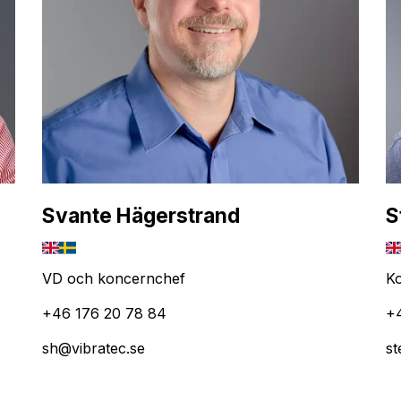
Svante Hägerstrand
S
VD och koncernchef
Ko
+46 176 20 78 84
+
sh@vibratec.se
st