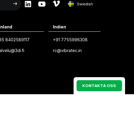
Swedish
English
inland
Indien
Swedish
35 8402589117
+91 7755996308
Norwegian
alvelu@3di.fi
rc@vibratec.in
French
Estonian
Finnish
K
O
N
T
A
K
T
A
O
S
S
Danish