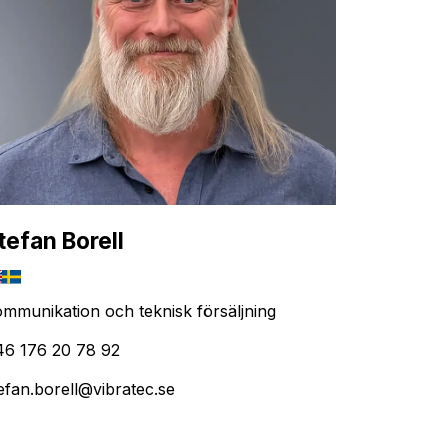
tefan Borell
mmunikation och teknisk försäljning
46 176 20 78 92
efan.borell@vibratec.se