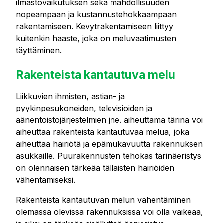
ilmastovaikutuksen sekä mahdollisuuden
nopeampaan ja kustannustehokkaampaan
rakentamiseen. Kevytrakentamiseen liittyy
kuitenkin haaste, joka on meluvaatimusten
täyttäminen.
Rakenteista kantautuva melu
Liikkuvien ihmisten, astian- ja
pyykinpesukoneiden, televisioiden ja
äänentoistojärjestelmien jne. aiheuttama tärinä voi
aiheuttaa rakenteista kantautuvaa melua, joka
aiheuttaa häiriötä ja epämukavuutta rakennuksen
asukkaille. Puurakennusten tehokas tärinäeristys
on olennaisen tärkeää tällaisten häiriöiden
vähentämiseksi.
Rakenteista kantautuvan melun vähentäminen
olemassa olevissa rakennuksissa voi olla vaikeaa,