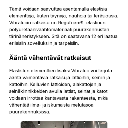
Tämä voidaan saavuttaa asentamalla elastisia
elementtejä, kuten tyynyjä, nauhoja tai teräsjousia.
Vibratecin ratkaisu on Regufoam®, elastinen
polyuretaanivaahtomateriaali puurakennusten
tärinäneristykseen. Sitä on saatavana 12 eri laatua
erilaisiin sovelluksiin ja tarpeisiin.
Ääntä vähentävät ratkaisut
Elastisten elementtien lisäksi Vibratec voi tarjota
ääntä vaimentavia ratkaisuja lattioihin, seiniin ja
kattoihin. Kelluvien lattioiden, alakattojen ja
seinäkiinnikkeiden avulla lattiat, seinät ja katot
voidaan irrottaa kantavasta rakenteesta, mikä
vähentää ilma- ja iskumaista melutasoa
puurakennuksissa.