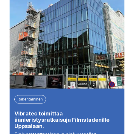
Rakentaminen
Vibratec toimittaa
äänieristysratkaisuja Filmstadenille
Uppsalaan.