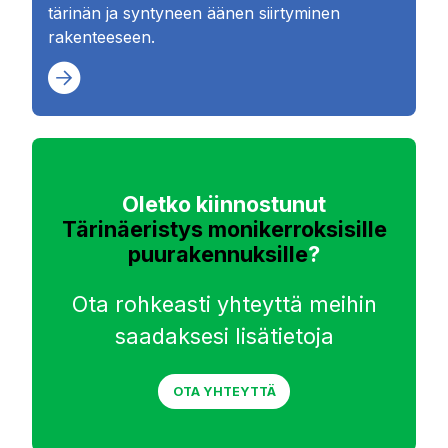
tärinän ja syntyneen äänen siirtyminen
rakenteeseen.
Oletko kiinnostunut
Tärinäeristys monikerroksisille
puurakennuksille
?
Ota rohkeasti yhteyttä meihin
saadaksesi lisätietoja
OTA YHTEYTTÄ