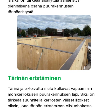
ja siksi on tärkeää sisällyttää äänieristys
olennaisena osana puurakennusten
tärinäeristystä.
Tärinän eristäminen
Tärinä ja ei-toivottu melu kulkevat vapaammin
monikerroksisen puurakennuksen läpi. Siksi on
tärkeää suunnitella kerrosten väliset liitokset
oikein, jotta tärinän eristäminen olisi tehokasta.