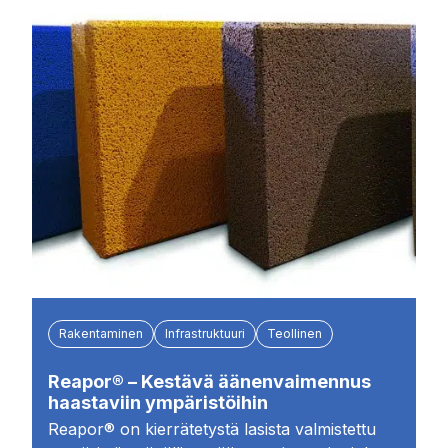
Rakentaminen
Infrastruktuuri
Teollinen
Reapor® – Kestävä äänenvaimennus
haastaviin ympäristöihin
Reapor® on kierrätetystä lasista valmistettu