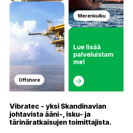
Merenkulku
Lue lisää
palveluistam
me!
Offshore
Vibratec - yksi Skandinavian
johtavista ääni-, isku- ja
tärinäratkaisujen toimittajista.