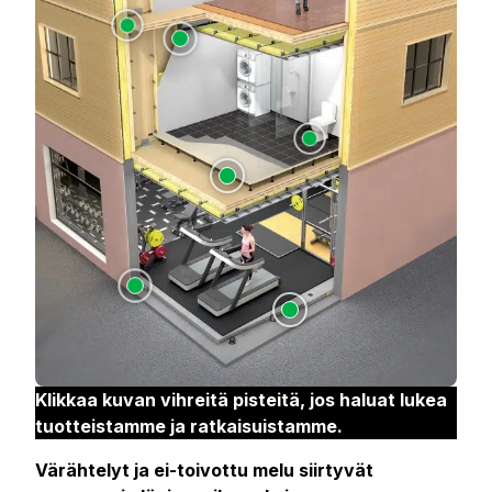
Klikkaa kuvan vihreitä pisteitä, jos haluat lukea
tuotteistamme ja ratkaisuistamme.
Värähtelyt ja ei-toivottu melu siirtyvät