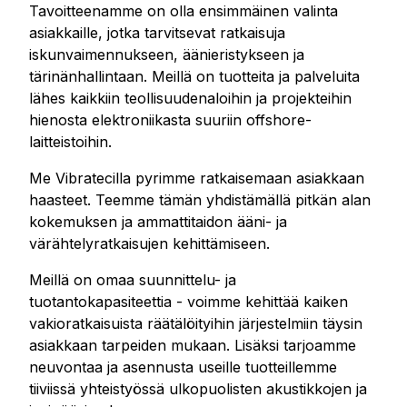
Tavoitteenamme on olla ensimmäinen valinta
asiakkaille, jotka tarvitsevat ratkaisuja
iskunvaimennukseen, äänieristykseen ja
tärinänhallintaan. Meillä on tuotteita ja palveluita
lähes kaikkiin teollisuudenaloihin ja projekteihin
hienosta elektroniikasta suuriin offshore-
laitteistoihin.
Me Vibratecilla pyrimme ratkaisemaan asiakkaan
haasteet. Teemme tämän yhdistämällä pitkän alan
kokemuksen ja ammattitaidon ääni- ja
värähtelyratkaisujen kehittämiseen.
Meillä on omaa suunnittelu- ja
tuotantokapasiteettia - voimme kehittää kaiken
vakioratkaisuista räätälöityihin järjestelmiin täysin
asiakkaan tarpeiden mukaan. Lisäksi tarjoamme
neuvontaa ja asennusta useille tuotteillemme
tiiviissä yhteistyössä ulkopuolisten akustikkojen ja