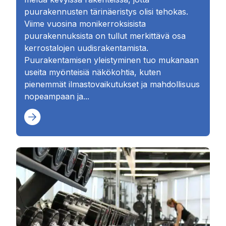
puurakennusten tärinäeristys olisi tehokas.
Viime vuosina monikerroksisista
puurakennuksista on tullut merkittävä osa
kerrostalojen uudisrakentamista.
Puurakentamisen yleistyminen tuo mukanaan
useita myönteisiä näkökohtia, kuten
pienemmät ilmastovaikutukset ja mahdollisuus
nopeampaan ja...