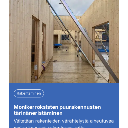
Rakentaminen
Monikerroksisten puurakennusten
tärinäneristäminen
Vältetään rakenteiden värähtelystä aiheutuvaa
melua kevyissä rakenteissa, jotta